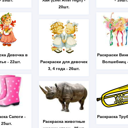
- 28шт.
Хай (Ever After High)
-
- 18шт.
20шт.
ска Девочка в
Раскраски Вин
тье
- 22шт.
Раскраски для девочек
Волшебниц
-
3, 4 года
- 26шт.
аска Сапоги
-
Раскраска Тру
Раскраска животные
25шт.