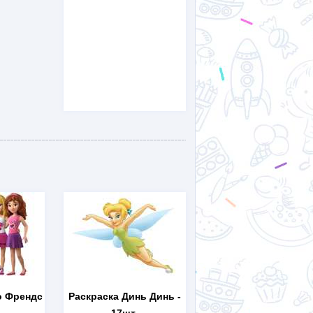
о Френдс
Раскраска Динь Динь
-