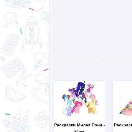
Раскраски Милая Пони
-
Раскрас