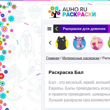
 Животные
Раскраски Природа
Раскраски для девочек
Главная
/
Интересные раскраски
/
Раск
Вы
Раскраска Бал
Здесь
Бал - это веселый, яркий, волш
Европы. Балы проводились всег
и правила проведения, шикарные
Лучшие раскраски про великолеп