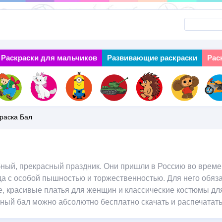
Перейти
к
основному
Раскраски для мальчиков
Next
Развивающие раскраски
Рас
содержанию
раска Бал
ебный, прекрасный праздник. Они пришли в Россию во врем
да с особой пышностью и торжественностью. Для него обя
, красивые платья для женщин и классические костюмы для
ный бал можно абсолютно бесплатно скачать и распечатать