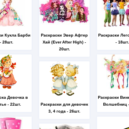
ки Кукла Барби
Раскраски Эвер Афтер
Раскраски Лег
- 28шт.
Хай (Ever After High)
-
- 18шт.
20шт.
ска Девочка в
Раскраски Вин
тье
- 22шт.
Раскраски для девочек
Волшебниц
-
3, 4 года
- 26шт.