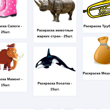
аска Сапоги
-
Раскраска Тру
Раскраска животные
25шт.
жарких стран
- 25шт.
Раскраска Меш
аска Мамонт
-
Раскраска Косатка
-
15шт.
15шт.