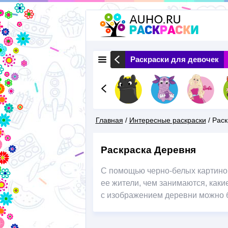
 Животные
Раскраски Природа
Раскраски для девочек
Главная
/
Интересные раскраски
/
Раск
Вы
Раскраска Деревня
Здесь
С помощью черно-белых картинок
ее жители, чем занимаются, как
с изображением деревни можно б