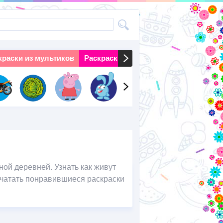
краски из мультиков
Раскраски на праздники
Раскраски 
ой деревней. Узнать как живут
ечатать понравившиеся раскраски