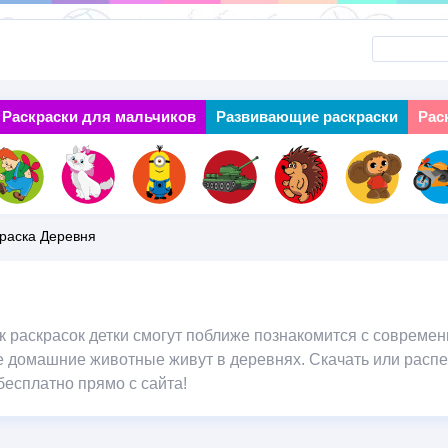
Перейти
к
основному
Раскраски для мальчиков
Next
Развивающие раскраски
Рас
содержанию
раска Деревня
 раскрасок детки смогут поближе познакомится с современн
ие домашние животные живут в деревнях. Скачать или расп
есплатно прямо с сайта!