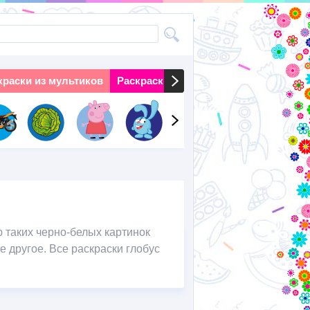
краски из мультиков
Раскраски на праздники
Раскраски 
 таких черно-белых картинок
е другое. Все раскраски глобус