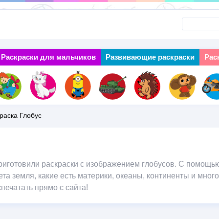
Перейти
к
основному
Раскраски для мальчиков
Next
Развивающие раскраски
Рас
содержанию
раска Глобус
риготовили раскраски с изображением глобусов. С помощью
та земля, какие есть материки, океаны, континенты и много
печатать прямо с сайта!