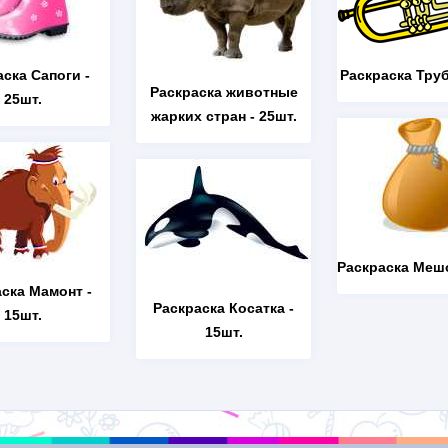
аска Сапоги
-
Раскраска Тру
Раскраска животные
25шт.
жарких стран
- 25шт.
Раскраска Меш
аска Мамонт
-
Раскраска Косатка
-
15шт.
15шт.