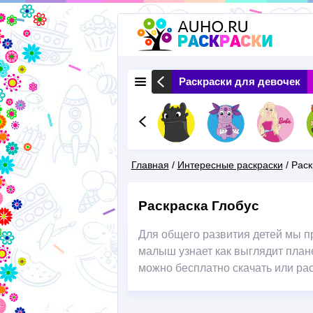
 Животные
Раскраски Природа
Раскраски для девочек
Главная
/
Интересные раскраски
/
Раск
Вы
Раскраска Глобус
Здесь
Для общего развития детей мы п
малыш узнает как выглядит плане
можно бесплатно скачать или рас