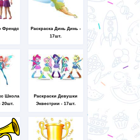
о Френдс
Раскраска Динь Динь
-
17шт.
кс Школа
Раскраски Девушки
 20шт.
Эквестрии
- 17шт.