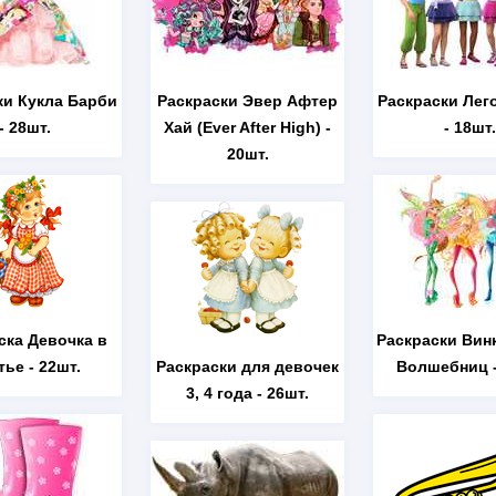
ки Кукла Барби
Раскраски Эвер Афтер
Раскраски Лег
- 28шт.
Хай (Ever After High)
-
- 18шт.
20шт.
ска Девочка в
Раскраски Вин
тье
- 22шт.
Раскраски для девочек
Волшебниц
-
3, 4 года
- 26шт.