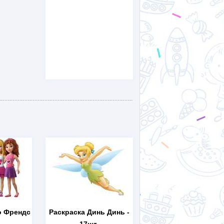
о Френдс
Раскраска Динь Динь
-