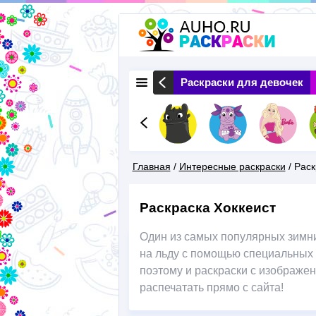
 Животные
Раскраски Природа
Раскраски для девочек
Главная
/
Интересные раскраски
/
Раск
Вы
Раскраска Хоккеист
Здесь
Один из самых популярных зимних
на льду с помощью специальных 
поэтому и раскраски с изображен
распечатать прямо с сайта!