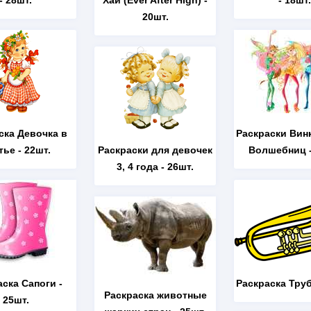
- 28шт.
Хай (Ever After High)
-
- 18шт.
20шт.
ска Девочка в
Раскраски Вин
тье
- 22шт.
Раскраски для девочек
Волшебниц
-
3, 4 года
- 26шт.
аска Сапоги
-
Раскраска Тру
Раскраска животные
25шт.