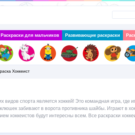
Перейти
к
основному
Раскраски для мальчиков
Next
Развивающие раскраски
Рас
содержанию
раска Хоккеист
 видов спорта является хоккей! Это командная игра, где иг
клюшек забивают в ворота противника шайбы. Играют в хокк
ием хоккеистов будут интересны всем. Все раскраски хокке