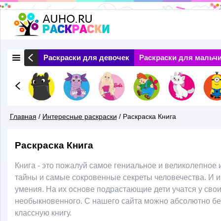
Перейти
к
основному
 Природа
Раскраски для девочек
Раскраски для мальч
содержанию
Главная
/
Интересные раскраски
/
Раскраска Книга
Вы
Раскраска Книга
Здесь
Книга - это пожалуй самое гениальное и великолепное
тайны и самые сокровенные секреты человечества. И и
умения. На их основе подрастающие дети учатся у сво
необыкновенного. С нашего сайта можно абсолютно бе
классную книгу.