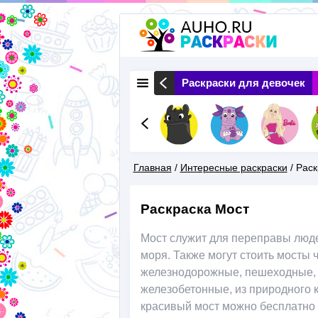
 Животные
Раскраски Природа
Раскраски для девочек
Главная
/
Интересные раскраски
/
Раск
Вы
Раскраска Мост
Здесь
Мост служит для переправы людей
моря. Также могут стоить мосты 
железнодорожные, пешеходные, 
железобетонные, из природного к
красивый мост можно бесплатно с