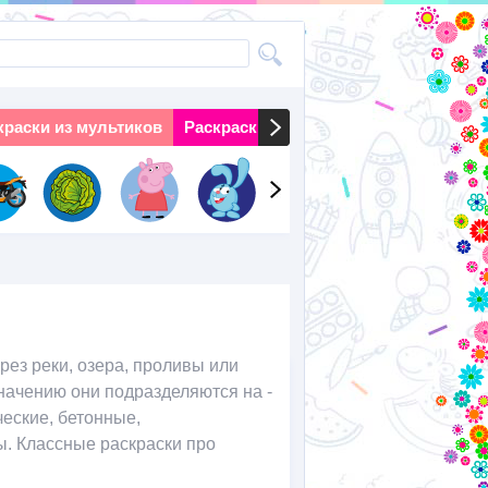
краски из мультиков
Раскраски на праздники
Раскраски 
рез реки, озера, проливы или
значению они подразделяются на -
еские, бетонные,
ы. Классные раскраски про