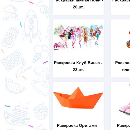
Раскраски Милая Пони
-
Раскрас
20шт.
Раскраски Клуб Винкс
-
Раскра
23шт.
пла
Раскраска Оригами
-
Раскр