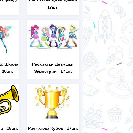
о Френдс
Раскраска Динь Динь
-
17шт.
кс Школа
Раскраски Девушки
 20шт.
Эквестрии
- 17шт.
ба
- 18шт.
Раскраска Кубок
- 17шт.