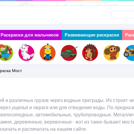
Перейти
к
основному
Раскраски для мальчиков
Next
Развивающие раскраски
Рас
содержанию
раска Мост
 и различных грузов через водные преграды. Их строят че
через ущелья и овраги или для отведения воды. По предна
велосипедные, автомобильные, трубопроводные. Металлич
амня, деревянные, веревочные - вот из таких бывают мост
качать и распечатать на нашем сайте.