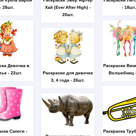
ки Кукла Барби
Раскраски Эвер Афтер
Раскраски Лег
- 28шт.
Хай (Ever After High)
-
- 18шт.
20шт.
ска Девочка в
Раскраски Вин
тье
- 22шт.
Раскраски для девочек
Волшебниц
-
3, 4 года
- 26шт.
аска Сапоги
-
Раскраска Тру