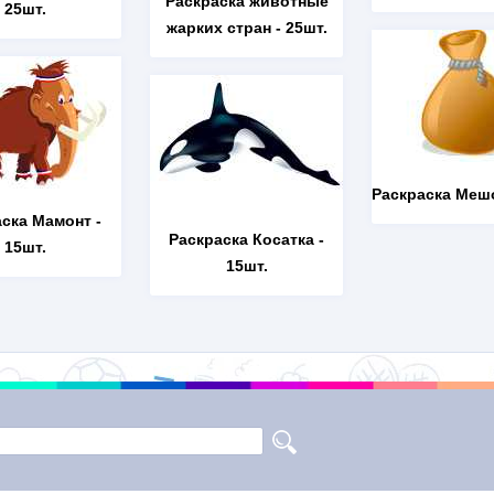
Раскраска животные
25шт.
жарких стран
- 25шт.
Раскраска Меш
аска Мамонт
-
Раскраска Косатка
-
15шт.
15шт.