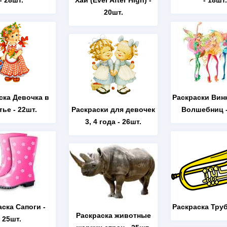
- 28шт.
Хай (Ever After High)
-
- 18шт.
20шт.
ска Девочка в
Раскраски Вин
тье
- 22шт.
Раскраски для девочек
Волшебниц
-
3, 4 года
- 26шт.
аска Сапоги
-
Раскраска Тру
Раскраска животные
25шт.