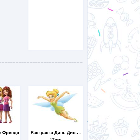
о Френдс
Раскраска Динь Динь
-