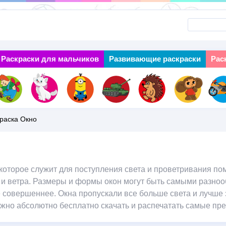
Перейти
к
основному
Раскраски для мальчиков
Next
Развивающие раскраски
Рас
содержанию
раска Окно
, которое служит для поступления света и проветривания п
 и ветра. Размеры и формы окон могут быть самыми разно
е совершеннее. Окна пропускали все больше света и лучш
ожно абсолютно бесплатно скачать и распечатать самые пре