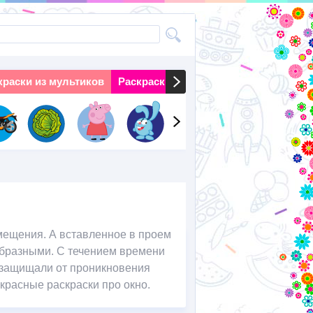
краски из мультиков
Раскраски на праздники
Раскраски 
омещения. А вставленное в проем
образными. С течением времени
е защищали от проникновения
красные раскраски про окно.