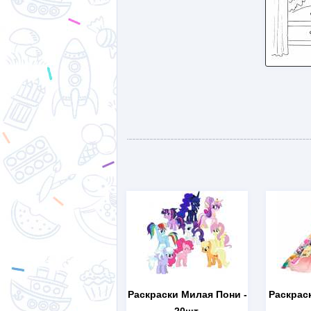
Раскраски Милая Пони
-
Раскрас