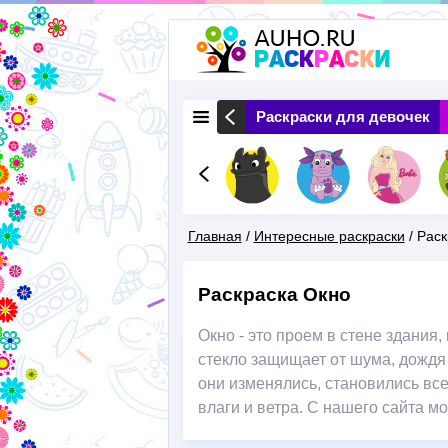
 Животные
Раскраски Природа
Раскраски для девочек
Главная
/
Интересные раскраски
/
Раск
Вы
Раскраска Окно
Здесь
Окно - это проем в стене здания
стекло защищает от шума, дождя
они изменялись, становились вс
влаги и ветра. С нашего сайта м