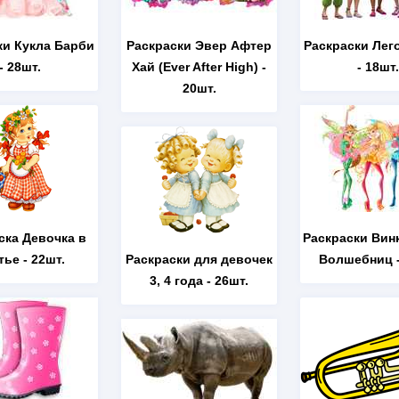
ки Кукла Барби
Раскраски Эвер Афтер
Раскраски Лег
- 28шт.
Хай (Ever After High)
-
- 18шт.
20шт.
ска Девочка в
Раскраски Вин
тье
- 22шт.
Раскраски для девочек
Волшебниц
-
3, 4 года
- 26шт.