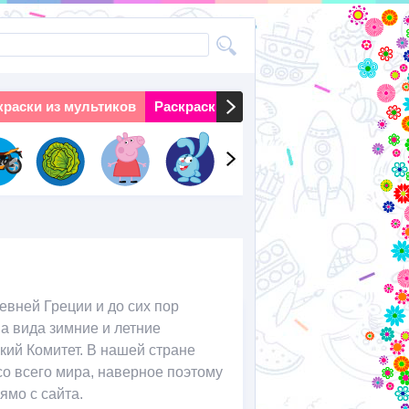
краски из мультиков
Раскраски на праздники
Раскраски 
вней Греции и до сих пор
ва вида зимние и летние
ий Комитет. В нашей стране
со всего мира, наверное поэтому
ямо с сайта.