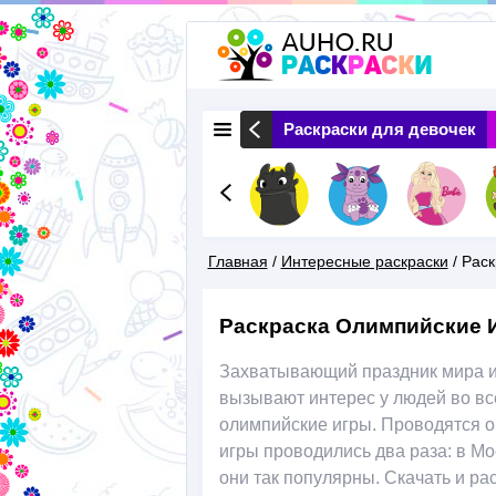
 Животные
Раскраски Природа
Раскраски для девочек
Главная
/
Интересные раскраски
/
Раск
Вы
Раскраска Олимпийские 
Здесь
Захватывающий праздник мира и 
вызывают интерес у людей во все
олимпийские игры. Проводятся о
игры проводились два раза: в Мо
они так популярны. Скачать и ра