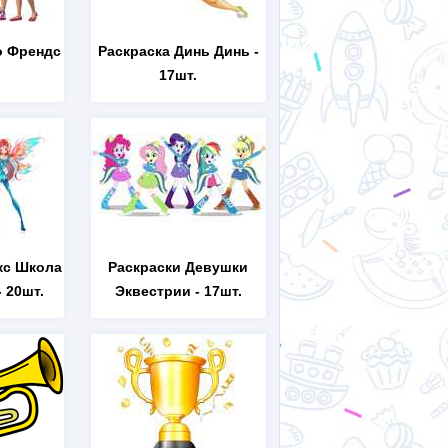
о Френдс
Раскраска Динь Динь
-
17шт.
кс Школа
Раскраски Девушки
 20шт.
Эквестрии
- 17шт.