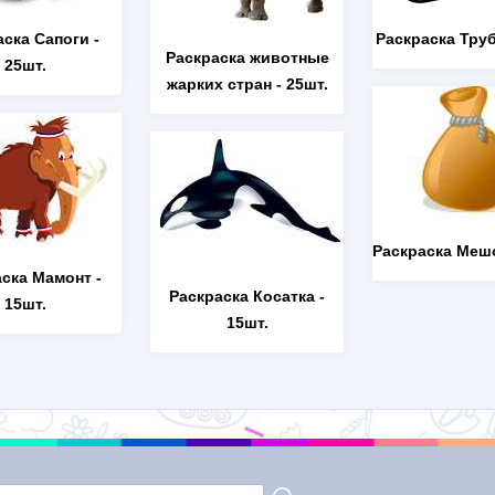
аска Сапоги
-
Раскраска Тру
Раскраска животные
25шт.
жарких стран
- 25шт.
Раскраска Меш
аска Мамонт
-
Раскраска Косатка
-
15шт.
15шт.