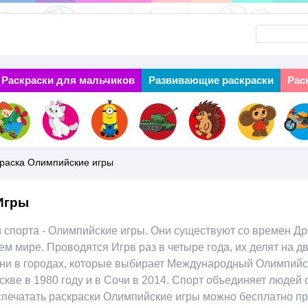
Перейти
к
основному
Раскраски для мальчиков
Next
Развивающие раскраски
Рас
содержанию
раска Олимпийские игры
Игры
спорта - Олимпийские игры. Они существуют со времен Дре
м мире. Проводятся Игрв раз в четыре года, их делят на д
ни в городах, которые выбирает Международный Олимпийск
скве в 1980 году и в Сочи в 2014. Спорт объединяет людей 
спечатать раскраски Олимпийские игры можно бесплатно пр