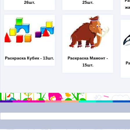
Ра
26шт.
25шт.
жа
Раскраска Кубик
- 13шт.
Раскраска Мамонт
-
Р
15шт.