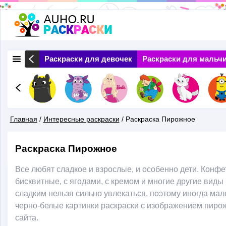
Перейти
к
основному
 Природа
Раскраски для девочек
Раскраски для мальч
содержанию
Главная
/
Интересные раскраски
/
Раскраска Пирожное
Вы
Раскраска Пирожное
Здесь
Все любят сладкое и взрослые, и особенно дети. Конфе
бисквитные, с ягодами, с кремом и многие другие вид
сладким нельзя сильно увлекаться, поэтому иногда мале
черно-белые картинки раскраски с изображением пирож
сайта.