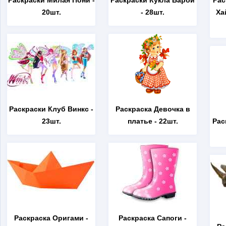
Раскраски Милая Пони
-
Раскраски Кукла Барби
Рас
20шт.
- 28шт.
Ха
Раскраски Клуб Винкс
-
Раскраска Девочка в
23шт.
платье
- 22шт.
Рас
Раскраска Оригами
-
Раскраска Сапоги
-