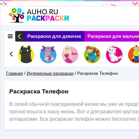
Перейти
к
основному
 Природа
Раскраски для девочек
Раскраски для мальч
содержанию
Главная
/
Интересные раскраски
/
Раскраска Телефон
Вы
Раскраска Телефон
Здесь
В своей обычной повседневной жизни мы уже не предст
прочно вошла в нашу жизнь. Вот и для развития круго
аппаратами. Все раскраски телефон можно бесплатно ск