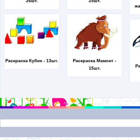
26шт.
25шт.
жа
Раскраска Кубик
- 13шт.
Раскраска Мамонт
-
Р
15шт.