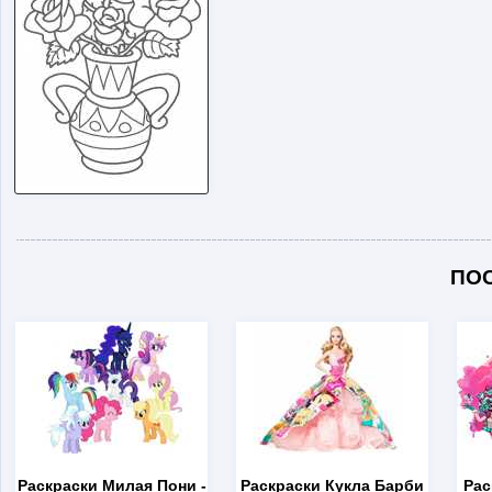
ПО
Раскраски Милая Пони
-
Раскраски Кукла Барби
Рас