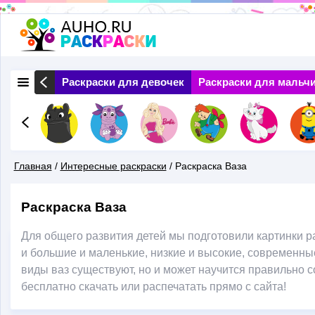
Перейти
к
основному
 Природа
Раскраски для девочек
Раскраски для мальч
содержанию
Главная
/
Интересные раскраски
/
Раскраска Ваза
Вы
Раскраска Ваза
Здесь
Для общего развития детей мы подготовили картинки р
и большие и маленькие, низкие и высокие, современные
виды ваз существуют, но и может научится правильно с
бесплатно скачать или распечатать прямо с сайта!