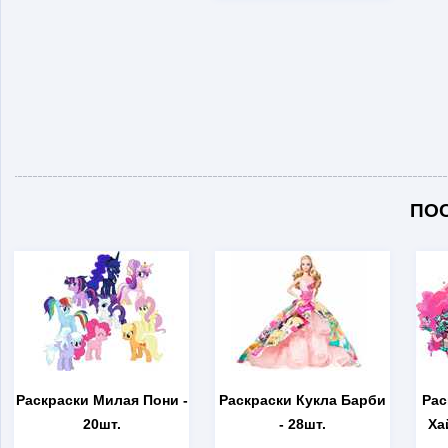
ПО
Раскраски Милая Пони
-
Раскраски Кукла Барби
Рас
20шт.
- 28шт.
Ха