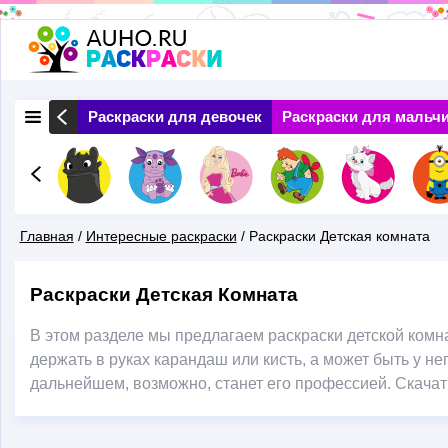
Перейти
к
основному
 Природа
Раскраски для девочек
Раскраски для мальч
содержанию
Главная
/
Интересные раскраски
/
Раскраски Детская комната
Вы
Раскраски Детская Комната
Здесь
В этом разделе мы предлагаем раскраски детской ком
держать в руках карандаш или кисть, а может быть у не
дальнейшем, возможно, станет его профессией. Скачать