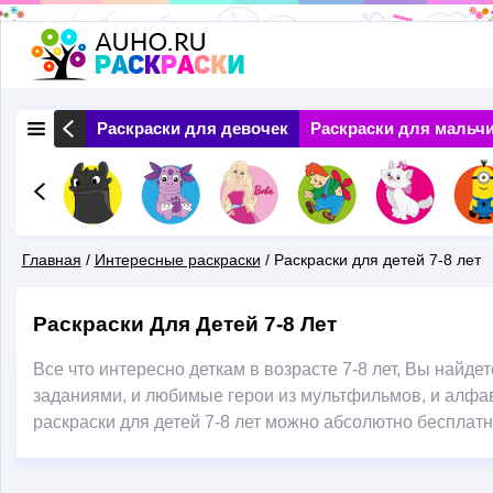
Перейти
к
основному
 Природа
Раскраски для девочек
Раскраски для мальч
содержанию
Главная
/
Интересные раскраски
/
Раскраски для детей 7-8 лет
Вы
Раскраски Для Детей 7-8 Лет
Здесь
Все что интересно деткам в возрасте 7-8 лет, Вы найдет
заданиями, и любимые герои из мультфильмов, и алфави
раскраски для детей 7-8 лет можно абсолютно бесплатн