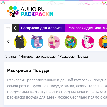
Перейти
к
основному
 Природа
Раскраски для девочек
Раскраски для мальч
содержанию
Главная
/
Интересные раскраски
/
Раскраски Посуда
Вы
Раскраски Посуда
Здесь
Раскраски, расположенные в данной категории, предн
самая разная кухонная посуда: вилки, ложки, тарелки, 
предметами малыш узнает их предназначения, а также
раскраски посуда для детей можно бесплано прямо с са