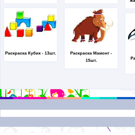
жа
Раскраска Кубик
- 13шт.
Раскраска Мамонт
-
Р
15шт.