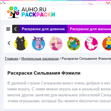
Перейти
к
основному
 Природа
Раскраски для девочек
Раскраски для мальч
содержанию
Главная
/
Интересные раскраски
/
Раскраски Сильвания Фэмили
Вы
Раскраски Сильвания Фэмили
Здесь
В далекой стране Сильвании живут очень добрые и вес
ними играть. С ними можно играть как в реальной жизни
многие другие занятие для маленьких обитателей Силь
этими игрушками, которые Вы можете бесплатно скачат