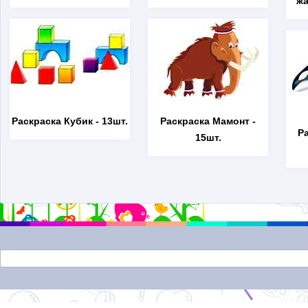
жа
Раскраска Кубик
- 13шт.
Раскраска Мамонт
-
Р
15шт.