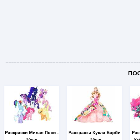
ПО
Раскраски Милая Пони
-
Раскраски Кукла Барби
Рас