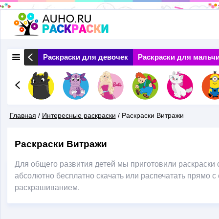
Перейти
к
основному
 Природа
Раскраски для девочек
Раскраски для мальч
содержанию
Главная
/
Интересные раскраски
/
Раскраски Витражи
Вы
Раскраски Витражи
Здесь
Для общего развития детей мы приготовили раскраски
абсолютно бесплатно скачать или распечатать прямо с 
раскрашиванием.