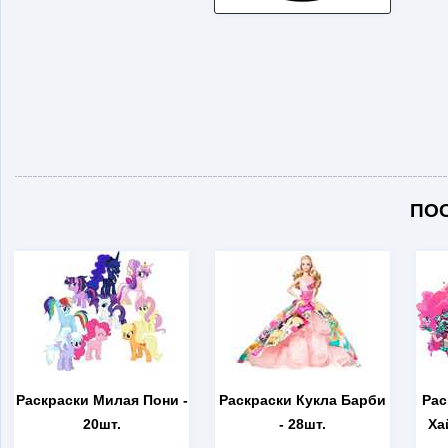
ПО
Раскраски Милая Пони
-
Раскраски Кукла Барби
Рас
20шт.
- 28шт.
Ха