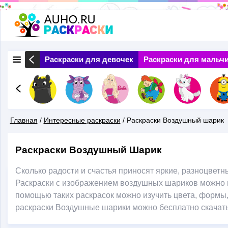
Перейти
к
основному
 Природа
Раскраски для девочек
Раскраски для мальч
содержанию
Главная
/
Интересные раскраски
/
Раскраски Воздушный шарик
Вы
Раскраски Воздушный Шарик
Здесь
Сколько радости и счастья приносят яркие, разноцветн
Раскраски с изображением воздушных шариков можно и
помощью таких раскрасок можно изучить цвета, формы, 
раскраски Воздушные шарики можно бесплатно скачать 