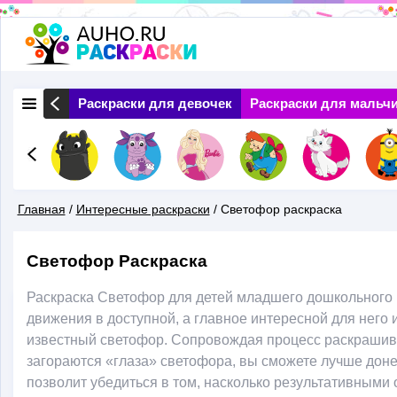
Перейти
к
основному
 Природа
Раскраски для девочек
Раскраски для мальч
содержанию
Главная
/
Интересные раскраски
/
Светофор раскраска
Вы
Светофор Раскраска
Здесь
Раскраска Светофор для детей младшего дошкольного 
движения в доступной, а главное интересной для него 
известный светофор. Сопровождая процесс раскрашивани
загораются «глаза» светофора, вы сможете лучше дон
позволит убедиться в том, насколько результативными 