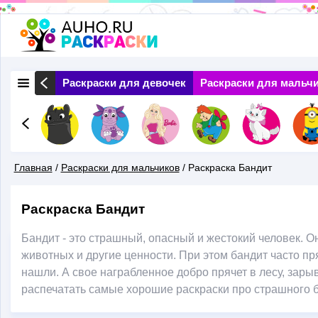
Перейти
к
основному
 Природа
Раскраски для девочек
Раскраски для мальч
содержанию
Главная
/
Раскраски для мальчиков
/
Раскраска Бандит
Вы
Раскраска Бандит
Здесь
Бандит - это страшный, опасный и жестокий человек. О
животных и другие ценности. При этом бандит часто пря
нашли. А свое награбленное добро прячет в лесу, зары
распечатать самые хорошие раскраски про страшного 