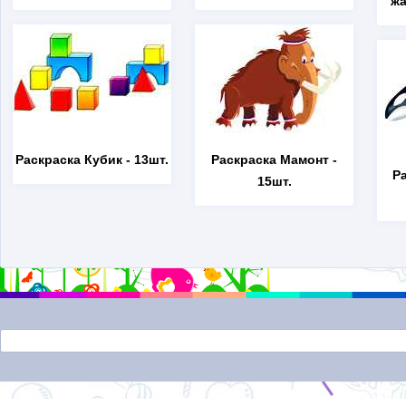
жа
Раскраска Кубик
- 13шт.
Раскраска Мамонт
-
Р
15шт.