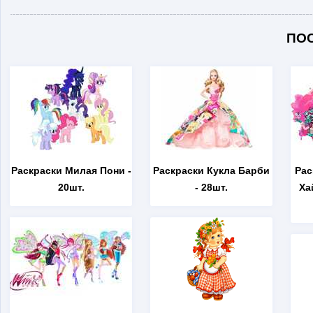
ПО
Раскраски Милая Пони
-
Раскраски Кукла Барби
Рас
20шт.
- 28шт.
Ха