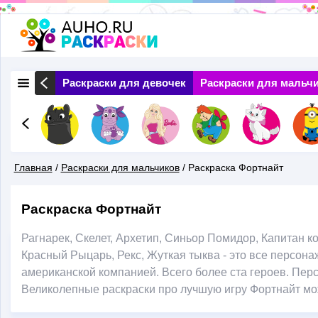
Перейти
к
основному
 Природа
Раскраски для девочек
Раскраски для мальч
содержанию
Главная
/
Раскраски для мальчиков
/
Раскраска Фортнайт
Вы
Раскраска Фортнайт
Здесь
Рагнарек, Скелет, Архетип, Синьор Помидор, Капитан 
Красный Рыцарь, Рекс, Жуткая тыква - это все персо
американской компанией. Всего более ста героев. Перс
Великолепные раскраски про лучшую игру Фортнайт мо