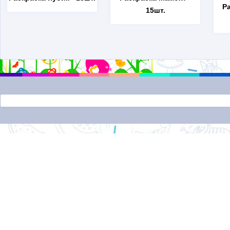
Р
15шт.