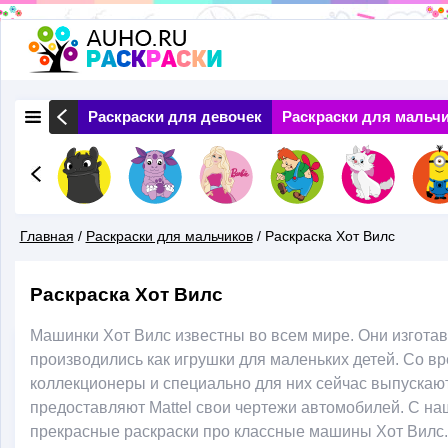
Перейти
к
основному
 Природа
Раскраски для девочек
Раскраски для мальч
содержанию
Главная
/
Раскраски для мальчиков
/
Раскраска Хот Вилс
Вы
Раскраска Хот Вилс
Здесь
Машинки Хот Вилс известны во всем мире. Они изгота
производились как игрушки для маленьких детей. Со 
коллекционеры и специально для них сейчас выпуска
предоставляют Mattel свои чертежи автомобилей. С на
прекрасные раскраски про классные машины Хот Вилс.