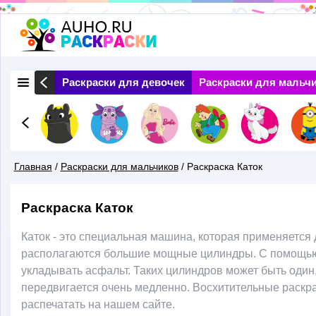
Перейти
к
основному
 Природа
Раскраски для девочек
Раскраски для мальч
содержанию
Главная
/
Раскраски для мальчиков
/
Раскраска Каток
Вы
Раскраска Каток
Здесь
Каток - это специальная машина, которая применяется 
располагаются большие мощные цилиндры. С помощью и
укладывать асфальт. Таких цилиндров может быть один,
передвигается очень медленно. Восхитительные раскра
распечатать на нашем сайте.