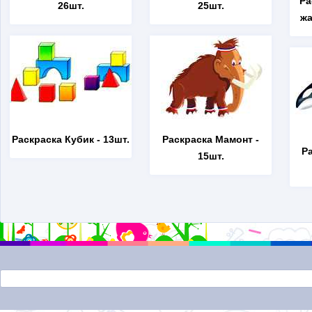
Ра
26шт.
25шт.
жа
Раскраска Кубик
- 13шт.
Раскраска Мамонт
-
Р
15шт.