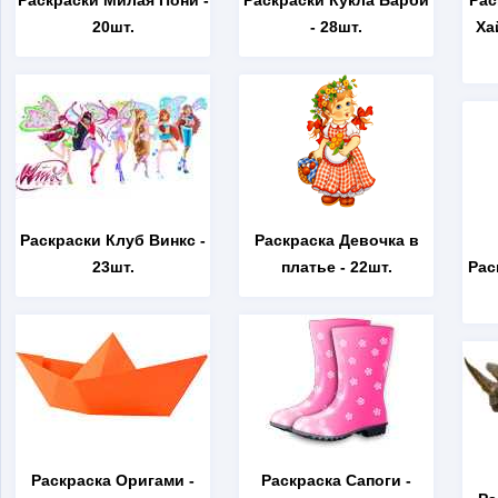
Раскраски Милая Пони
-
Раскраски Кукла Барби
Рас
20шт.
- 28шт.
Ха
Раскраски Клуб Винкс
-
Раскраска Девочка в
23шт.
платье
- 22шт.
Рас
Раскраска Оригами
-
Раскраска Сапоги
-