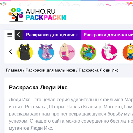
Перейти
к
основному
 Природа
Раскраски для девочек
Раскраски для мальч
содержанию
Главная
/
Раскраски для мальчиков
/
Раскраска Люди Икс
Вы
Раскраска Люди Икс
Здесь
Люди Икс - это целая серия удивительных фильмов М
из них: Росомаха, Шторм, Чарльз Ксавьер, Магнето, Гам
рассказывают нам про непрекращающуюся борьбу мута
успехом. С нашего сайта можно совершенно бесплатно
мутантов Люди Икс.