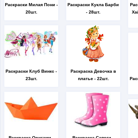
Раскраски Милая Пони
-
Раскраски Кукла Барби
Рас
20шт.
- 28шт.
Ха
Раскраски Клуб Винкс
-
Раскраска Девочка в
23шт.
платье
- 22шт.
Рас
Раскраска Оригами
-
Раскраска Сапоги
-