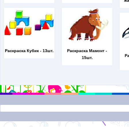
жа
Раскраска Кубик
- 13шт.
Раскраска Мамонт
-
Р
15шт.