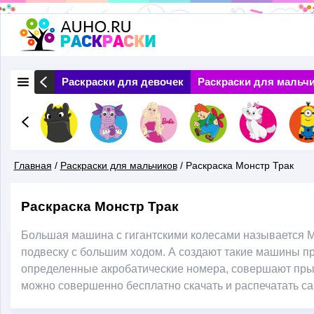
Перейти
к
основному
 Природа
Раскраски для девочек
Раскраски для мальч
содержанию
Главная
/
Раскраски для мальчиков
/
Раскраска Монстр Трак
Вы
Раскраска Монстр Трак
Здесь
Большая машина с гигантскими колесами называется Мо
подвеску с большим ходом. А создают такие машины п
определенные акробатические номера, совершают прыж
можно совершенно бесплатно скачать и распечатать с