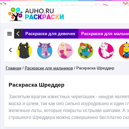
Перейти
к
основному
 Природа
Раскраски для девочек
Раскраски для мальч
содержанию
Главная
/
Раскраски для мальчиков
/
Раскраска Шреддер
Вы
Раскраска Шреддер
Здесь
Заклятым врагом известных черепашек - ниндзя являе
маска и шлем, так как оно сильно изуродовано и один 
железные латы, которые покрыты острыми шипами. А за
страшного Шреддера можно совершенно бесплатно скач