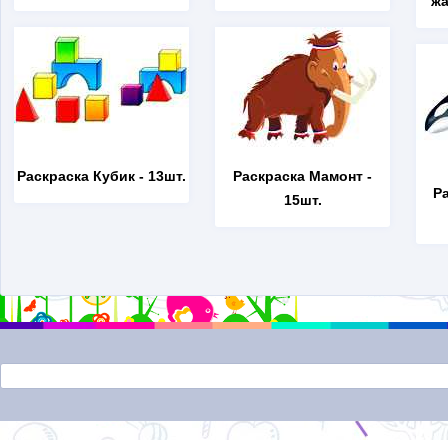
жа
Раскраска Кубик
- 13шт.
Раскраска Мамонт
-
Р
15шт.