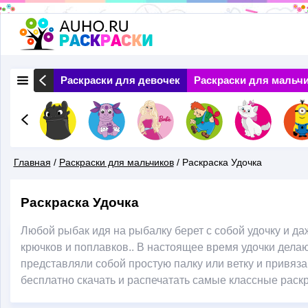
Перейти
к
основному
 Природа
Раскраски для девочек
Раскраски для мальч
содержанию
Главная
/
Раскраски для мальчиков
/
Раскраска Удочка
Вы
Раскраска Удочка
Здесь
Любой рыбак идя на рыбалку берет с собой удочку и даж
крючков и поплавков.. В настоящее время удочки делаю
представляли собой простую палку или ветку и привяз
бесплатно скачать и распечатать самые классные раскр