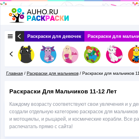
Перейти
к
основному
 Природа
Раскраски для девочек
Раскраски для мальч
содержанию
Главная
/
Раскраски для мальчиков
/
Раскраски для мальчиков 1
Вы
Раскраски Для Мальчиков 11-12 Лет
Здесь
Каждому возрасту соответствуют свои увлечения и у дев
создали отдельную категорию раскрасок для мальчиков 
и мотоциклы, и рыцарей, и космические корабли. Все р
распечатать прямо с сайта!