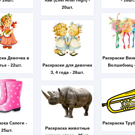
- 28шт.
Хай (Ever After High)
-
- 18шт.
20шт.
ска Девочка в
Раскраски Вин
тье
- 22шт.
Раскраски для девочек
Волшебниц
-
3, 4 года
- 26шт.
аска Сапоги
-
Раскраска Тру
Раскраска животные
25шт.