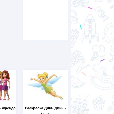
о Френдс
Раскраска Динь Динь
-