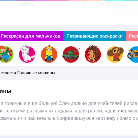
Перейти
к
основному
Раскраски для мальчиков
Next
Развивающие раскраски
Рас
содержанию
аскраски Гоночные машины
шины
 а гоночные еще больше! Специально для любителей рисов
 с самыми разными их видами: и для ралли, и для формулы 
качать или распечатать понравившуюся картинку прямо с са