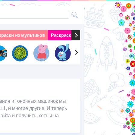
краски из мультиков
Раскраски на праздники
Раскраски 
ания и гоночных машинок мы
1, и многие другие. И теперь
йта и получить, хоть и на