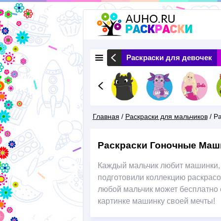
 Животные
Раскраски Природа
Раскраски для девочек
Главная
/
Раскраски для мальчиков
/
Р
Вы
Раскраски Гоночные Ма
Здесь
Каждый мальчик любит машинки,
подготовили коллекцию раскрасок
любой мальчик может бесплатно с
картинке машинку своей мечты!