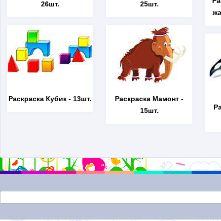
Ра
26шт.
25шт.
жа
Раскраска Кубик
- 13шт.
Раскраска Мамонт
-
Р
15шт.