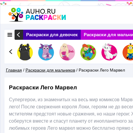
Перейти
к
основному
 Природа
Раскраски для девочек
Раскраски для мальч
содержанию
Главная
/
Раскраски для мальчиков
/
Раскраски Лего Марвел
Вы
Раскраски Лего Марвел
Здесь
Супергерои, из знаменитых на весь мир комиксов Марве
лего! После свержения короля Локи, героям не до вес
мстителям предстоят новые сражения, но наши герои: 
соберутся вместе и спасут планету от инопланетного з
любимых героев Лего марвел можно бесплатно прямо с