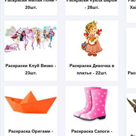
Раскраски Милая Пони
-
Раскраски Кукла Барби
Рас
20шт.
- 28шт.
Ха
Раскраски Клуб Винкс
-
Раскраска Девочка в
23шт.
платье
- 22шт.
Рас
Раскраска Оригами
-
Раскраска Сапоги
-