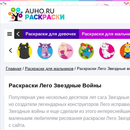
Перейти
к
основному
 Природа
Раскраски для девочек
Раскраски для мальч
содержанию
Главная
/
Раскраски для мальчиков
/
Раскраски Лего Звездные 
Вы
Раскраски Лего Звездные Войны
Здесь
Популярная уже несколько десятков лет сага Звездны
но создатели легендарных конструкторов Лего исправил
Звездные войны и еще сделали из этого интереснейши
маленьким любителям рисования раскраски Лего Звезд
с сайта.