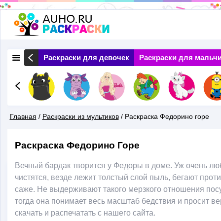
Перейти
к
основному
 Природа
Раскраски для девочек
Раскраски для мальч
содержанию
Главная
/
Раскраски из мультиков
/
Раскраска Федорино горе
Вы
Раскраска Федорино Горе
Здесь
Вечный бардак творится у Федоры в доме. Уж очень люб
чистятся, везде лежит толстый слой пыль, бегают прот
саже. Не выдерживают такого мерзкого отношения посу
тогда она понимает весь масштаб бедствия и просит в
скачать и распечатать с нашего сайта.