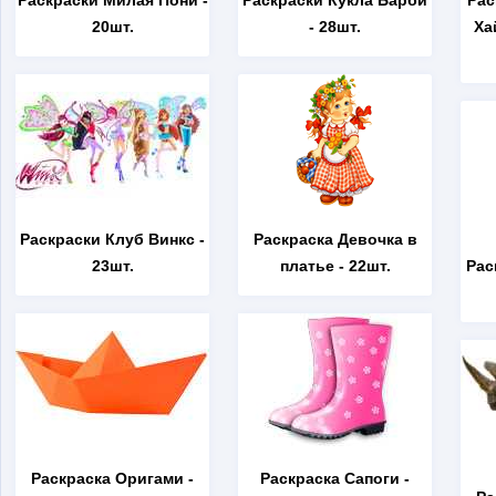
Раскраски Милая Пони
-
Раскраски Кукла Барби
Рас
20шт.
- 28шт.
Ха
Раскраски Клуб Винкс
-
Раскраска Девочка в
23шт.
платье
- 22шт.
Рас
Раскраска Оригами
-
Раскраска Сапоги
-