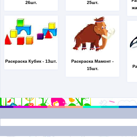
Ра
26шт.
25шт.
жа
Раскраска Кубик
- 13шт.
Раскраска Мамонт
-
Р
15шт.