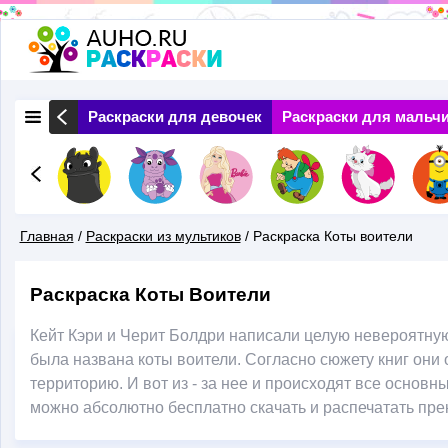
Перейти
к
основному
 Природа
Раскраски для девочек
Раскраски для мальч
содержанию
Главная
/
Раскраски из мультиков
/
Раскраска Коты воители
Вы
Раскраска Коты Воители
Здесь
Кейт Кэри и Черит Болдри написали целую невероятну
была названа коты воители. Согласно сюжету книг он
территорию. И вот из - за нее и происходят все основ
можно абсолютно бесплатно скачать и распечатать пре