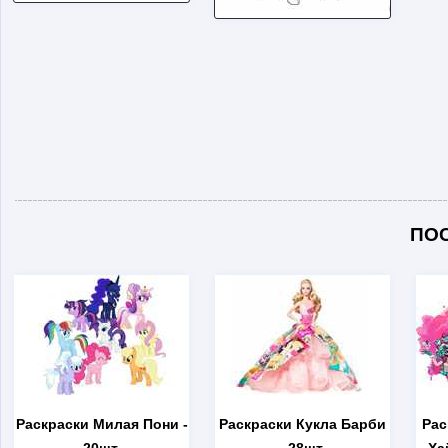
ПО
Раскраски Милая Пони
-
Раскраски Кукла Барби
Рас