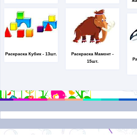
жа
Раскраска Кубик
- 13шт.
Раскраска Мамонт
-
Р
15шт.