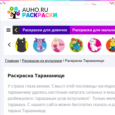
Перейти
к
основному
 Природа
Раскраски для девочек
Раскраски для мальч
содержанию
Главная
/
Раскраски из мультиков
/
Раскраска Тараканище
Вы
Раскраска Тараканище
Здесь
У страха глаза велики. Смысл этой пословицы наглядн
тараканчику удалось настолько напугать сильных и вну
разбежалися: тараканьих усов испугалися". Только мел
таракана. С нашего сайта можно бесплатно скачать и р
тирана Тараканище.