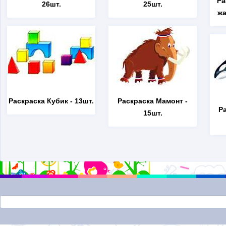
Ра
26шт.
25шт.
жа
Раскраска Кубик
- 13шт.
Раскраска Мамонт
-
Р
15шт.