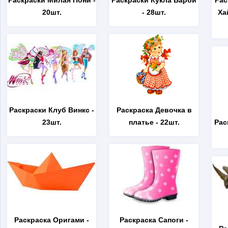
Раскраски Милая Пони
-
Раскраски Кукла Барби
Рас
20шт.
- 28шт.
Ха
Раскраски Клуб Винкс
-
Раскраска Девочка в
23шт.
платье
- 22шт.
Рас
Раскраска Оригами
-
Раскраска Сапоги
-