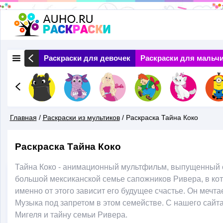
Перейти
к
основному
 Природа
Раскраски для девочек
Раскраски для мальч
содержанию
Главная
/
Раскраски из мультиков
/
Раскраска Тайна Коко
Вы
Раскраска Тайна Коко
Здесь
Тайна Коко - анимационный мультфильм, выпущенный сов
большой мексиканской семье сапожников Ривера, в котор
именно от этого зависит его будущее счастье. Он мечт
Музыка под запретом в этом семействе. С нашего сайта
Мигеля и тайну семьи Ривера.