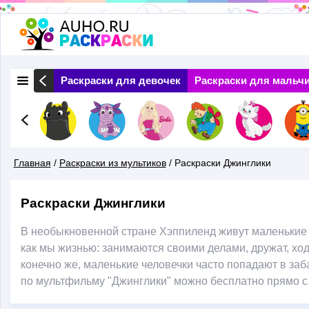
Перейти
к
основному
 Природа
Раскраски для девочек
Раскраски для мальч
содержанию
Главная
/
Раскраски из мультиков
/
Раскраски Джинглики
Вы
Раскраски Джинглики
Здесь
В необыкновенной стране Хэппиленд живут маленькие ч
как мы жизнью: занимаются своими делами, дружат, ходя
конечно же, маленькие человечки часто попадают в заб
по мультфильму "Джинглики" можно бесплатно прямо с 