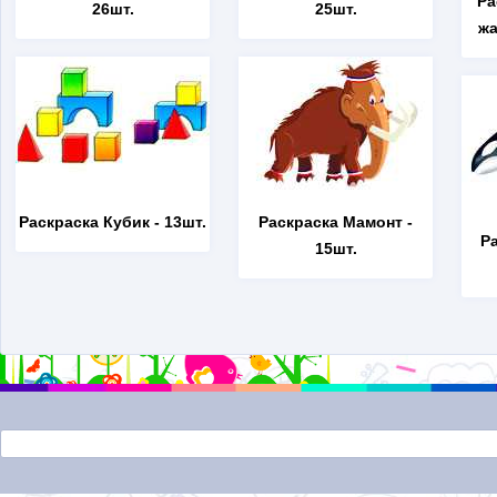
Ра
26шт.
25шт.
жа
Раскраска Кубик
- 13шт.
Раскраска Мамонт
-
Р
15шт.