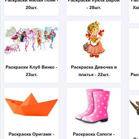
Раскраски Милая Пони
-
Раскраски Кукла Барби
Рас
20шт.
- 28шт.
Ха
Раскраски Клуб Винкс
-
Раскраска Девочка в
23шт.
платье
- 22шт.
Рас
Раскраска Оригами
-
Раскраска Сапоги
-