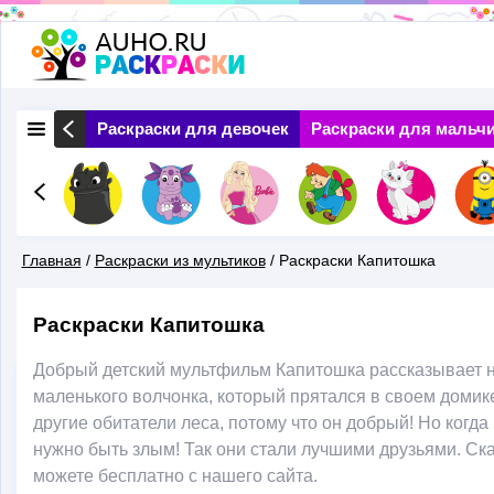
Перейти
к
основному
 Природа
Раскраски для девочек
Раскраски для мальч
содержанию
Главная
/
Раскраски из мультиков
/
Раскраски Капитошка
Вы
Раскраски Капитошка
Здесь
Добрый детский мультфильм Капитошка рассказывает на
маленького волчонка, который прятался в своем домике
другие обитатели леса, потому что он добрый! Но когд
нужно быть злым! Так они стали лучшими друзьями. Ск
можете бесплатно с нашего сайта.