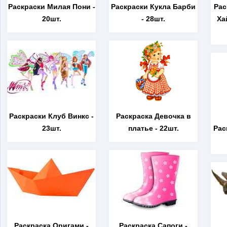
Раскраски Милая Пони
-
Раскраски Кукла Барби
Рас
20шт.
- 28шт.
Ха
Раскраски Клуб Винкс
-
Раскраска Девочка в
23шт.
платье
- 22шт.
Рас
Раскраска Оригами
-
Раскраска Сапоги
-