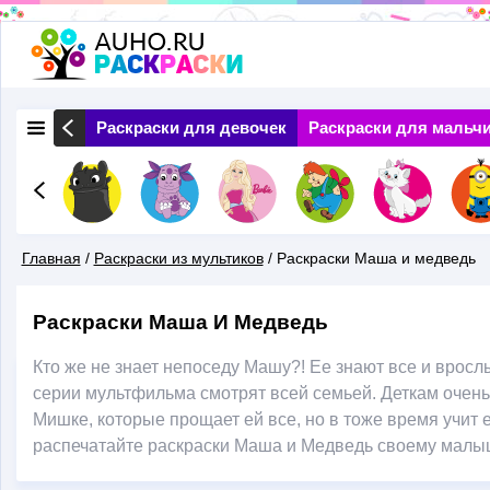
Перейти
к
основному
 Природа
Раскраски для девочек
Раскраски для мальч
содержанию
Главная
/
Раскраски из мультиков
/
Раскраски Маша и медведь
Вы
Раскраски Маша И Медведь
Здесь
Кто же не знает непоседу Машу?! Ее знают все и вросл
серии мультфильма смотрят всей семьей. Деткам очен
Мишке, которые прощает ей все, но в тоже время учит 
распечатайте раскраски Маша и Медведь своему малыш