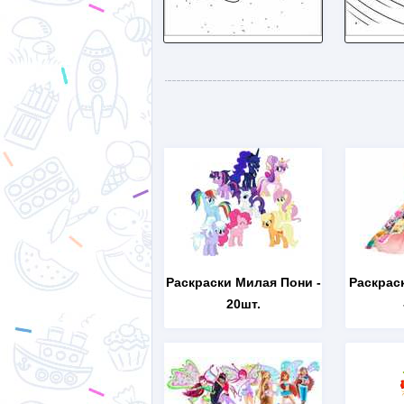
Раскраски Милая Пони
-
Раскрас
20шт.