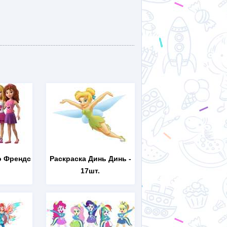
о Френдс
Раскраска Динь Динь
-
17шт.