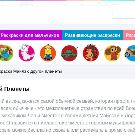
Перейти
к
основному
Раскраски для мальчиков
Next
Развивающие раскраски
Рас
содержанию
краски Майлз с другой планеты
й Планеты
й взгляд кажется самой обычной семьей, которая просто л
овсем обычные - это межпланетные странствия по всей Всел
-механиком Лео и вместе со своими детьми Майлзом и Лоре
я. Отправится в путешествие вместе с героями мультфильм
рые можно бесплатно скачать или распечатать прямо с сай