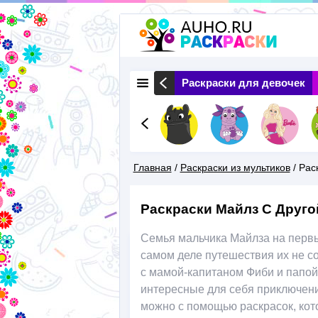
 Животные
Раскраски Природа
Раскраски для девочек
Главная
/
Раскраски из мультиков
/
Рас
Вы
Раскраски Майлз С Друго
Здесь
Семья мальчика Майлза на первы
самом деле путешествия их не с
с мамой-капитаном Фиби и папой
интересные для себя приключени
можно с помощью раскрасок, кото