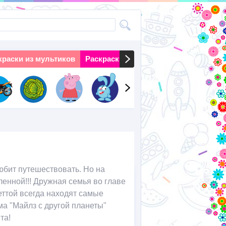
краски из мультиков
Раскраски на праздники
Раскраски 
юбит путешествовать. Но на
енной!!! Дружная семья во главе
ттой всегда находят самые
а "Майлз с другой планеты"
та!