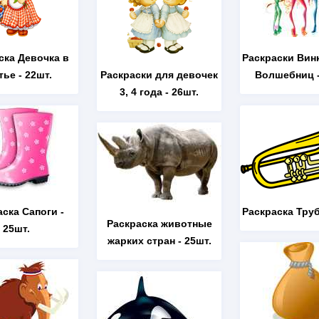
ска Девочка в
Раскраски Вин
тье
- 22шт.
Раскраски для девочек
Волшебниц
-
3, 4 года
- 26шт.
аска Сапоги
-
Раскраска Тру
Раскраска животные
25шт.
жарких стран
- 25шт.