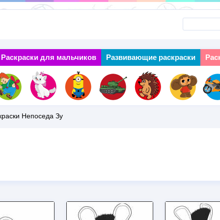
Перейти
к
основному
Раскраски для мальчиков
Next
Развивающие раскраски
Рас
содержанию
краски Непоседа Зу