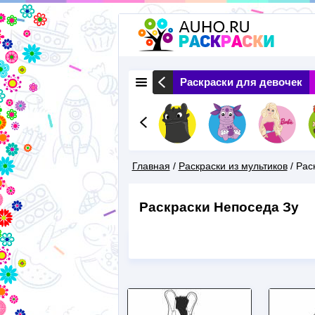
 Животные
Раскраски Природа
Раскраски для девочек
Главная
/
Раскраски из мультиков
/
Рас
Вы
Раскраски Непоседа Зу
Здесь