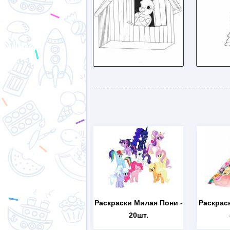
Раскраски Милая Пони
-
Раскрас
20шт.