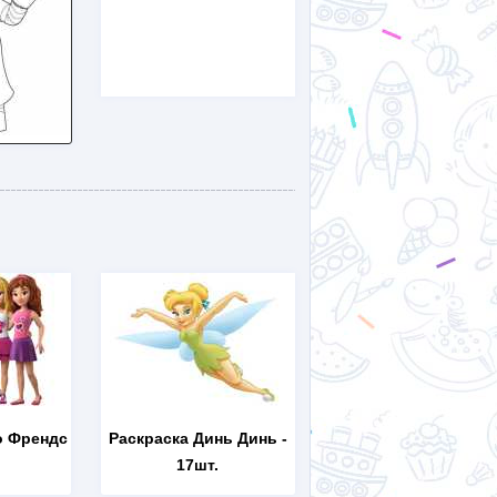
о Френдс
Раскраска Динь Динь
-
17шт.