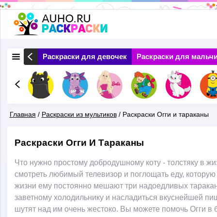
Перейти
к
основному
 Природа
Раскраски для девочек
Раскраски для мальч
содержанию
Главная
/
Раскраски из мультиков
/
Раскраски Огги и тараканы
Вы
Раскраски Огги И Тараканы
Здесь
Что нужно простому добродушному коту - толстяку в жи
смотреть любимый телевизор и поглощать еду, которую 
жизни ему постоянно мешают три надоедливых таракана
заветному холодильнику и насладиться вкуснейшей пищ
шутят над им очень жестоко. Вы можете помочь Огги в 