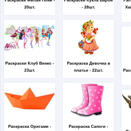
Раскраски Милая Пони
-
Раскраски Кукла Барби
Рас
20шт.
- 28шт.
Ха
Раскраски Клуб Винкс
-
Раскраска Девочка в
23шт.
платье
- 22шт.
Рас
Раскраска Оригами
-
Раскраска Сапоги
-