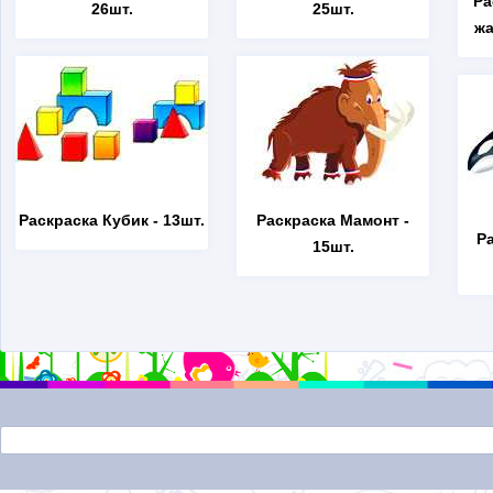
Ра
26шт.
25шт.
жа
Раскраска Кубик
- 13шт.
Раскраска Мамонт
-
Р
15шт.