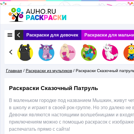
Перейти
к
основному
 Природа
Раскраски для девочек
Раскраски для мальч
содержанию
Главная
/
Раскраски из мультиков
/
Раскраски Сказочный патрул
Вы
Раскраски Сказочный Патруль
Здесь
В маленьком городке под названием Мышкин, живут чет
в школу и играют в своей рок-группе. Но это далеко не
Девочки являются настоящими волшебницами и входят 
приключениям можно с помощью раскрасок с изображе
распечатать прямо с сайта!