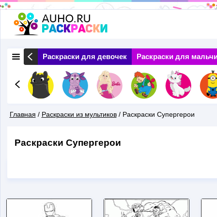
Перейти
к
основному
 Природа
Раскраски для девочек
Раскраски для мальч
содержанию
Главная
/
Раскраски из мультиков
/
Раскраски Супергерои
Вы
Раскраски Супергерои
Здесь