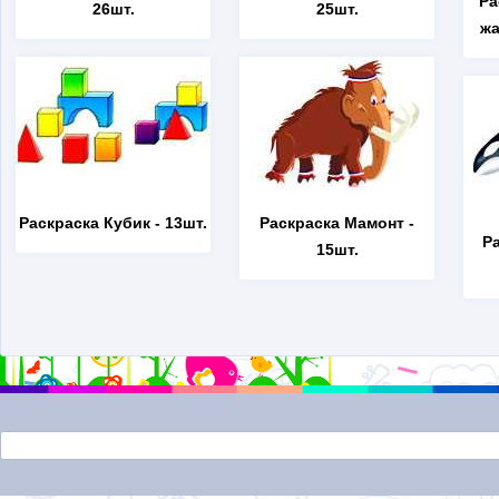
Ра
26шт.
25шт.
жа
Раскраска Кубик
- 13шт.
Раскраска Мамонт
-
Р
15шт.