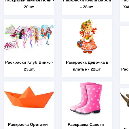
Раскраски Милая Пони
-
Раскраски Кукла Барби
Рас
20шт.
- 28шт.
Ха
Раскраски Клуб Винкс
-
Раскраска Девочка в
23шт.
платье
- 22шт.
Рас
Раскраска Оригами
-
Раскраска Сапоги
-