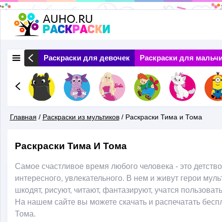
Перейти
к
основному
 Природа
Раскраски для девочек
Раскраски для мальч
содержанию
Главная
/
Раскраски из мультиков
/
Раскраски Тима и Тома
Вы
Раскраски Тима И Тома
Здесь
Самое счастливое время любого человека - это детство!
интересного, увлекательного. В нем и живут герои му
шкодят, рисуют, читают, фантазируют, учатся пользова
На нашем сайте вы можете скачать и распечатать бесп
Тома.