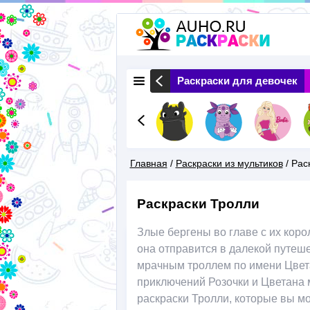
 Животные
Раскраски Природа
Раскраски для девочек
Главная
/
Раскраски из мультиков
/
Рас
Вы
Раскраски Тролли
Здесь
Злые бергены во главе с их кор
она отправится в далекой путеше
мрачным троллем по имени Цвета
приключений Розочки и Цветана 
раскраски Тролли, которые вы мо