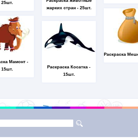
Раскраска животные
25шт.
жарких стран
- 25шт.
Раскраска Меш
аска Мамонт
-
Раскраска Косатка
-
15шт.
15шт.