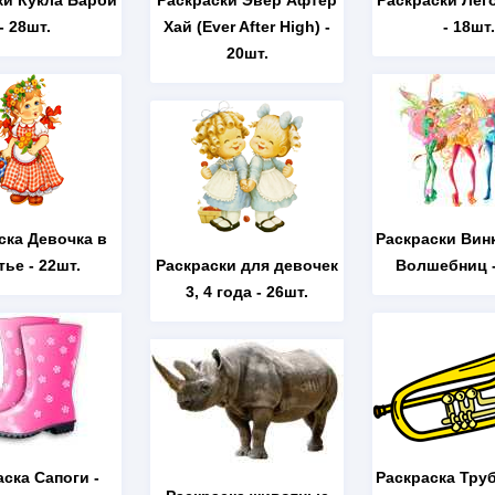
ки Кукла Барби
Раскраски Эвер Афтер
Раскраски Лег
- 28шт.
Хай (Ever After High)
-
- 18шт.
20шт.
ска Девочка в
Раскраски Вин
тье
- 22шт.
Раскраски для девочек
Волшебниц
-
3, 4 года
- 26шт.
аска Сапоги
-
Раскраска Тру