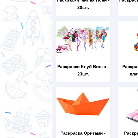
Раскраски Милая Пони
-
Раскрас
20шт.
Раскраски Клуб Винкс
-
Раскра
23шт.
пла
Раскраска Оригами
-
Раскр