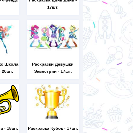
о Френдс
Раскраска Динь Динь
-
17шт.
кс Школа
Раскраски Девушки
 20шт.
Эквестрии
- 17шт.
ба
- 18шт.
Раскраска Кубок
- 17шт.