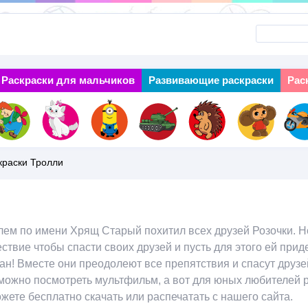
Перейти
к
основному
Раскраски для мальчиков
Next
Развивающие раскраски
Рас
содержанию
краски Тролли
олем по имени Хрящ Старый похитил всех друзей Розочки. Н
ствие чтобы спасти своих друзей и пусть для этого ей при
н! Вместе они преодолеют все препятствия и спасут друзе
можно посмотреть мультфильм, а вот для юных любителей 
жете бесплатно скачать или распечатать с нашего сайта.