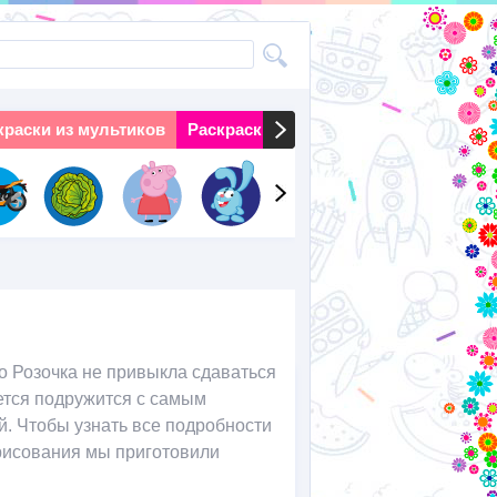
краски из мультиков
Раскраски на праздники
Раскраски 
о Розочка не привыкла сдаваться
дется подружится с самым
й. Чтобы узнать все подробности
рисования мы приготовили