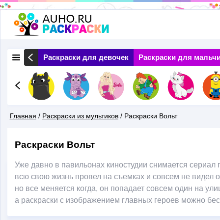
Перейти
к
основному
 Природа
Раскраски для девочек
Раскраски для мальч
содержанию
Главная
/
Раскраски из мультиков
/
Раскраски Вольт
Вы
Раскраски Вольт
Здесь
Уже давно в павильонах киностудии снимается сериал пр
всю свою жизнь провел на съемках и совсем не видел о
но все меняется когда, он попадает совсем один на ул
а раскраски с изображением главных героев можно бесп