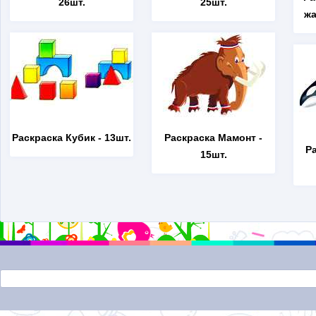
26шт.
25шт.
жа
Раскраска Кубик
- 13шт.
Раскраска Мамонт
-
Р
15шт.