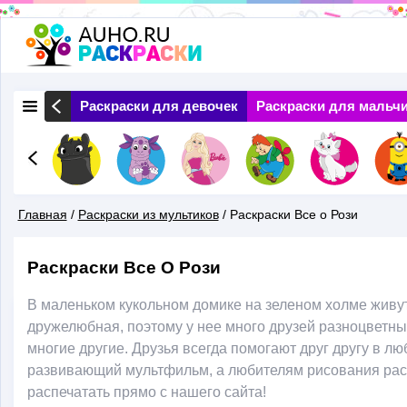
Перейти
к
основному
 Природа
Раскраски для девочек
Раскраски для мальч
содержанию
Главная
/
Раскраски из мультиков
/
Раскраски Все о Рози
Вы
Раскраски Все О Рози
Здесь
В маленьком кукольном домике на зеленом холме живут 
дружелюбная, поэтому у нее много друзей разноцветны
многие другие. Друзья всегда помогают друг другу в 
развивающий мультфильм, а любителям рисования раск
распечатать прямо с нашего сайта!