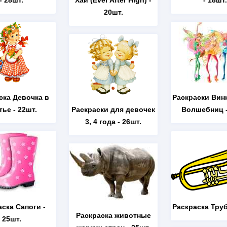
- 28шт.
Хай (Ever After High)
-
- 18шт.
20шт.
ска Девочка в
Раскраски Вин
тье
- 22шт.
Раскраски для девочек
Волшебниц
-
3, 4 года
- 26шт.
аска Сапоги
-
Раскраска Тру
Раскраска животные
25шт.