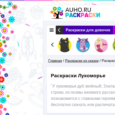
 Животные
Раскраски Природа
Раскраски для девочек
Главная
/
Раскраски из сказок
/
Раскрас
Вы
Раскраски Лукоморье
Здесь
"У лукоморья дуб зелёный; Златая
строки, из поэмы великого русск
познакомится с главными героям
бесплатно скачать или распечата