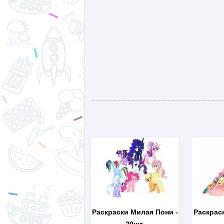
Раскраски Милая Пони
-
Раскрас