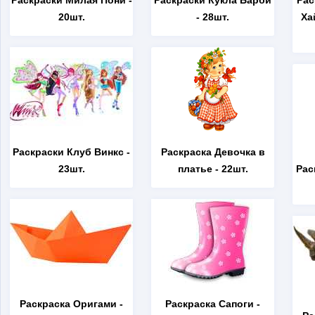
Раскраски Милая Пони
-
Раскраски Кукла Барби
Рас
20шт.
- 28шт.
Ха
Раскраски Клуб Винкс
-
Раскраска Девочка в
23шт.
платье
- 22шт.
Рас
Раскраска Оригами
-
Раскраска Сапоги
-