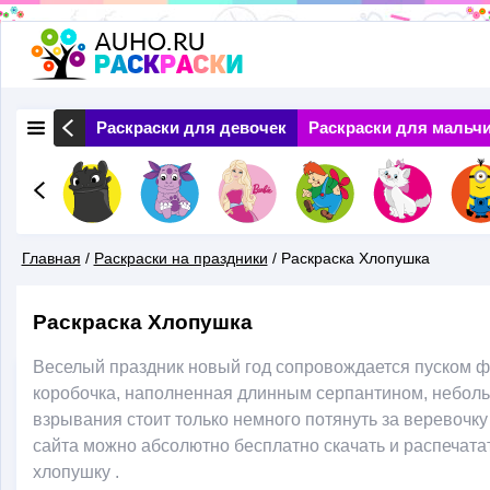
Перейти
к
основному
 Природа
Раскраски для девочек
Раскраски для мальч
содержанию
Главная
/
Раскраски на праздники
/
Раскраска Хлопушка
Вы
Раскраска Хлопушка
Здесь
Веселый праздник новый год сопровождается пуском ф
коробочка, наполненная длинным серпантином, небол
взрывания стоит только немного потянуть за веревоч
сайта можно абсолютно бесплатно скачать и распечат
хлопушку .