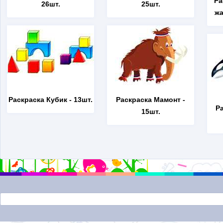
Ра
26шт.
25шт.
жа
Раскраска Кубик
- 13шт.
Раскраска Мамонт
-
Р
15шт.