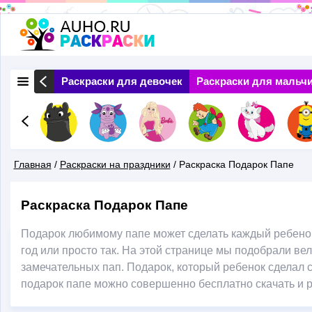
Перейти
к
основному
 Природа
Раскраски для девочек
Раскраски для мальч
содержанию
Главная
/
Раскраски на праздники
/
Раскраска Подарок Папе
Вы
Раскраска Подарок Папе
Здесь
Подарок любимому папе может сделать каждый ребенок
год или просто так. На этой странице мы подобрали ве
замечательных пап. Подарок, который ребенок сделал 
подарок папе можно совершенно бесплатно скачать и р