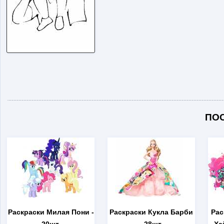
ПО
Раскраски Милая Пони
-
Раскраски Кукла Барби
Рас