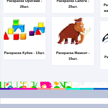
Раскраска Оригами
-
Раскраска Сапоги
-
Ра
26шт.
25шт.
жа
Раскраска Кубик
- 13шт.
Раскраска Мамонт
-
Р
15шт.